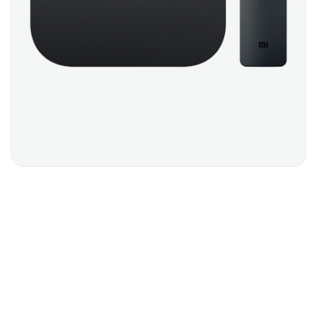
TV BOX
$
120.00